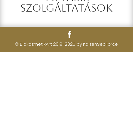
szolgáltatások
© BiokozmetikArt 2019-2025 by KaizenSeoForce